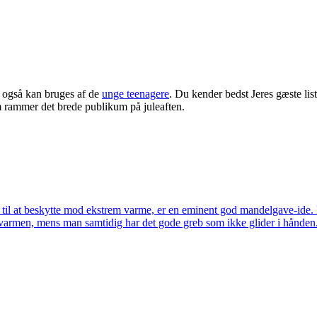
 også kan bruges af de
unge teenagere
. Du kender bedst Jeres gæste list
m rammer det brede publikum på juleaften.
il at beskytte mod ekstrem varme, er en eminent god mandelgave-ide. D
d varmen, mens man samtidig har det gode greb som ikke glider i hånden