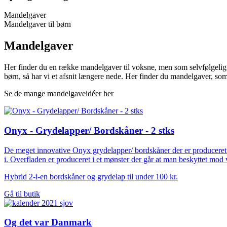
Mandelgaver
Mandelgaver til børn
Mandelgaver
Her finder du en række mandelgaver til voksne, men som selvfølgelig
børn, så har vi et afsnit længere nede. Her finder du mandelgaver, so
Se de mange mandelgaveidéer her
Onyx - Grydelapper/ Bordskåner - 2 stks
De meget innovative Onyx grydelapper/ bordskåner der er produceret t
i. Overfladen er produceret i et mønster der går at man beskyttet mo
Hybrid 2-i-en bordskåner og grydelap til under 100 kr.
Gå til butik
Og det var Danmark