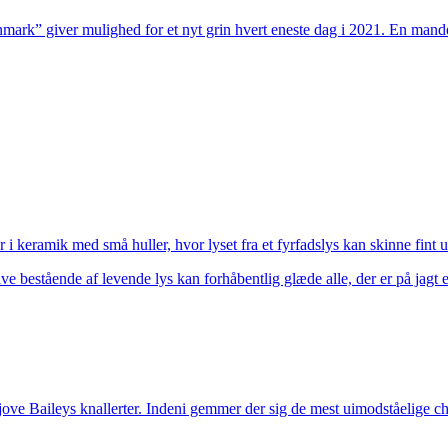
” giver mulighed for et nyt grin hvert eneste dag i 2021. En mandel
 i keramik med små huller, hvor lyset fra et fyrfadslys kan skinne fint u
ve bestående af levende lys kan forhåbentlig glæde alle, der er på jagt e
sjove Baileys knallerter. Indeni gemmer der sig de mest uimodståelige ch