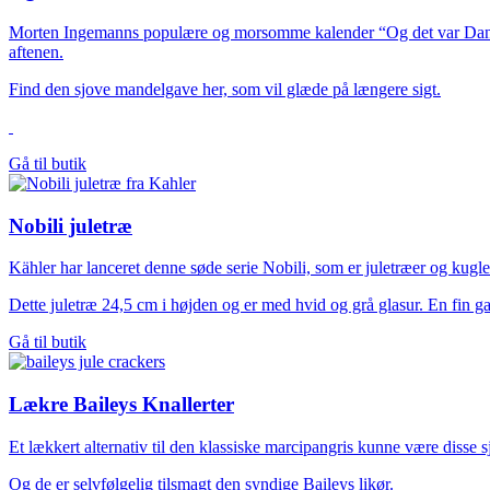
Morten Ingemanns populære og morsomme kalender “Og det var Danmark
aftenen.
Find den sjove mandelgave her, som vil glæde på længere sigt.
Gå til butik
Nobili juletræ
Kähler har lanceret denne søde serie Nobili, som er juletræer og kugler
Dette juletræ 24,5 cm i højden og er med hvid og grå glasur. En fin ga
Gå til butik
Lækre Baileys Knallerter
Et lækkert alternativ til den klassiske marcipangris kunne være disse 
Og de er selvfølgelig tilsmagt den syndige Baileys likør.