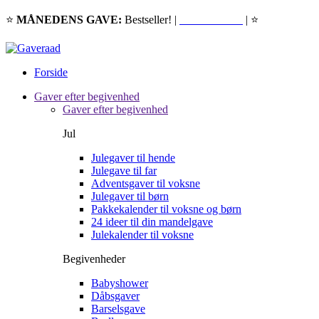
⭐
MÅNEDENS GAVE:
Bestseller! |
LÆS MERE
| ⭐
Forside
Gaver efter begivenhed
Gaver efter begivenhed
Jul
Julegaver til hende
Julegave til far
Adventsgaver til voksne
Julegaver til børn
Pakkekalender til voksne og børn
24 ideer til din mandelgave
Julekalender til voksne
Begivenheder
Babyshower
Dåbsgaver
Barselsgave