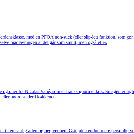
erdensklasse, med en PFOA non-stick (eller slip-let) funktion, som g
 selve madlavningen at det går som smurt, men også efter.
.
 og olier fra Nicolas Vahé, som er fransk gourmet kok. Smagen er rigtig 
 eller andre steder i køkkenet.
r til en særlig aften og begivenhed. Gør julen endnu mere personlig ved 