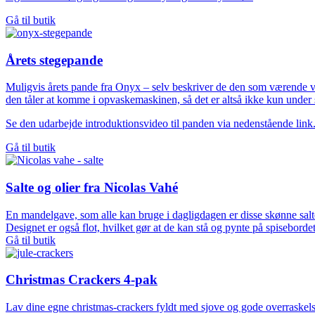
Gå til butik
Årets stegepande
Muligvis årets pande fra Onyx – selv beskriver de den som værende v
den tåler at komme i opvaskemaskinen, så det er altså ikke kun under
Se den udarbejde introduktionsvideo til panden via nedenstående link
Gå til butik
Salte og olier fra Nicolas Vahé
En mandelgave, som alle kan bruge i dagligdagen er disse skønne salte
Designet er også flot, hvilket gør at de kan stå og pynte på spisebordet
Gå til butik
Christmas Crackers 4-pak
Lav dine egne christmas-crackers fyldt med sjove og gode overraskelse