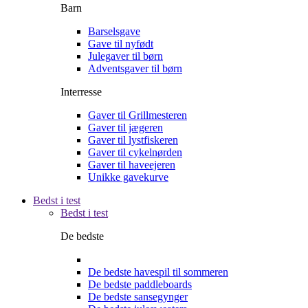
Barn
Barselsgave
Gave til nyfødt
Julegaver til børn
Adventsgaver til børn
Interresse
Gaver til Grillmesteren
Gaver til jægeren
Gaver til lystfiskeren
Gaver til cykelnørden
Gaver til haveejeren
Unikke gavekurve
Bedst i test
Bedst i test
De bedste
De bedste havespil til sommeren
De bedste paddleboards
De bedste sansegynger