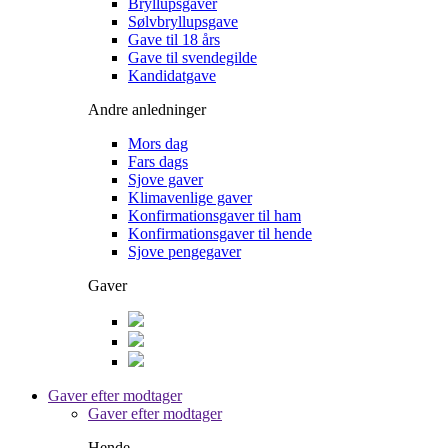
Bryllupsgaver
Sølvbryllupsgave
Gave til 18 års
Gave til svendegilde
Kandidatgave
Andre anledninger
Mors dag
Fars dags
Sjove gaver
Klimavenlige gaver
Konfirmationsgaver til ham
Konfirmationsgaver til hende
Sjove pengegaver
Gaver
Gaver efter modtager
Gaver efter modtager
Hende