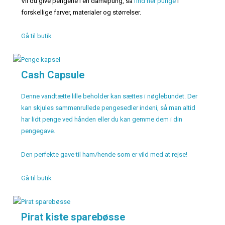
Vil du give pengene i en damepung, så
find her punge
i
forskellige farver, materialer og størrelser.
Gå til butik
Cash Capsule
Denne vandtætte lille beholder kan sættes i nøglebundet. Der
kan skjules sammenrullede pengesedler indeni, så man altid
har lidt penge ved hånden eller du kan gemme dem i din
pengegave.
Den perfekte gave til ham/hende som er vild med at rejse!
Gå til butik
Pirat kiste sparebøsse