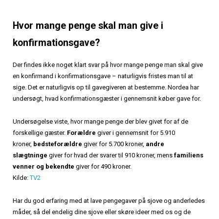
Hvor mange penge skal man give i
konfirmationsgave?
Der findes ikke noget klart svar på hvor mange penge man skal give
en konfirmand i konfirmationsgave – naturligvis fristes man til at
sige. Det er naturligvis op til gavegiveren at bestemme. Nordea har
undersøgt, hvad konfirmationsgæster i gennemsnit køber gave for.
Undersøgelse viste, hvor mange penge der blev givet for af de
forskellige gæster.
Forældre
giver i gennemsnit for 5.910
kroner,
bedsteforældre
giver for 5.700 kroner,
andre
slægtninge
giver for hvad der svarer til 910 kroner, mens
familiens
venner og bekendte
giver for 490 kroner.
Kilde:
TV2
Har du god erfaring med at lave pengegaver på sjove og anderledes
måder, så del endelig dine sjove eller skøre ideer med os og de