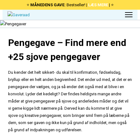
⭐
MÅNEDENS GAVE:
Bestseller! |
LÆS MERE
| ⭐
Pengegave – Find mere end
+25 sjove pengegaver
Du kender det helt sikkert- du skal til konfirmation, fødselsdag,
bryllup eller en helt anden begivenhed. Det ender ud med, at det er en
pengegave der vælges, og ja så ender det også med at blive i en
konvolut. Lyder det kedeligt? Der findes heldigvis mange andre
måder at give pengegaver på sjove og anderledes måder og det vil
vi gerne kigge lidt nærmere på.
Derved kan du komme til at give
sjove og kreative pengegaver, som bringer smil frem på læberne på
dem, som ser gaven og ikke kun på grund af indholdet, men også
på grund af indpakningen og udførelsen.