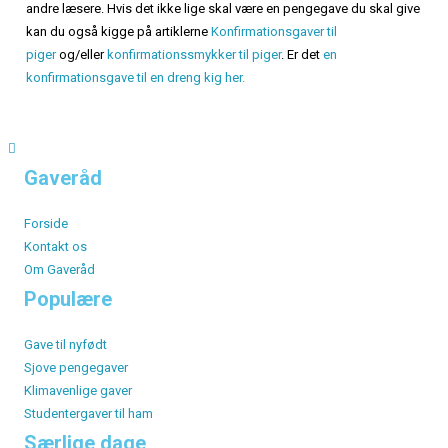
andre læsere. Hvis det ikke lige skal være en pengegave du skal give
kan du også kigge på artiklerne
Konfirmationsgaver til
piger
og/eller
konfirmationssmykker til piger
. Er det
en
konfirmationsgave til en dreng kig her.
Gaveråd
Forside
Kontakt os
Om Gaveråd
Populære
Gave til nyfødt
Sjove pengegaver
Klimavenlige gaver
Studentergaver til ham
Særlige dage