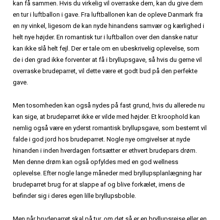
kan få sammen. Hvis du virkelig vil overraske dem, kan du give dem
en tur i luftballon i gave. Fra luftballonen kan de opleve Danmark fra
en ny vinkel, ligesom de kan nyde hinandens samvær og kærlighed i
helt nye højder. En romantisk tur i luftballon over den danske natur
kan ikke slå helt fejl. Der er tale om en ubeskrivelig oplevelse, som
de i den grad ikke forventer at få i bryllupsgave, så hvis du gerne vil
overraske brudeparret, vil dette være et godt bud på den perfekte
gave.
Men tosomheden kan også nydes på fast grund, hvis du allerede nu
kan sige, at brudeparret ikke er vilde med højder. Et kroophold kan
nemlig også være en yderst romantisk bryllupsgave, som bestemt vil
falde i god jord hos brudeparret. Nogle nye omgivelser at nyde
hinanden i inden hverdagen fortsætter er ethvert brudepars drøm.
Men denne drøm kan også opfyldes med en god wellness
oplevelse. Efter nogle lange måneder med bryllupsplanlægning har
brudeparret brug for at slappe af og blive forkælet, imens de
befinder sig i deres egen lille bryllupsboble.
Men når brudeparret skal på tur, om det så er en bryllupsrejse eller en