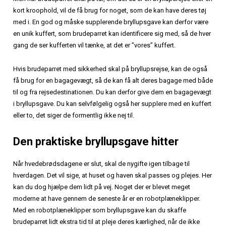
kort kroophold, vil de få brug for noget, som de kan have deres tøj
med i. En god og måske supplerende bryllupsgave kan derfor være
en unik kuffert, som brudeparret kan identificere sig med, så de hver
gang de ser kufferten vil tænke, at det er ”vores” kuffert.
Hvis brudeparret med sikkerhed skal på bryllupsrejse, kan de også
få brug for en bagagevægt, så de kan få alt deres bagage med både
til og fra rejsedestinationen. Du kan derfor give dem en bagagevægt
i bryllupsgave. Du kan selvfølgelig også her supplere med en kuffert
eller to, det siger de formentlig ikke nej til.
Den praktiske bryllupsgave hitter
Når hvedebrødsdagene er slut, skal de nygifte igen tilbage til
hverdagen. Det vil sige, at huset og haven skal passes og plejes. Her
kan du dog hjælpe dem lidt på vej. Noget der er blevet meget
moderne at have gennem de seneste år er en robotplæneklipper.
Med en robotplæneklipper som bryllupsgave kan du skaffe
brudeparret lidt ekstra tid til at pleje deres kærlighed, når de ikke