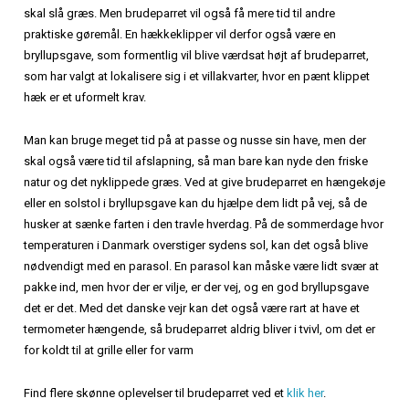
skal slå græs. Men brudeparret vil også få mere tid til andre
praktiske gøremål. En hækkeklipper vil derfor også være en
bryllupsgave, som formentlig vil blive værdsat højt af brudeparret,
som har valgt at lokalisere sig i et villakvarter, hvor en pænt klippet
hæk er et uformelt krav.
Man kan bruge meget tid på at passe og nusse sin have, men der
skal også være tid til afslapning, så man bare kan nyde den friske
natur og det nyklippede græs. Ved at give brudeparret en hængekøje
eller en solstol i bryllupsgave kan du hjælpe dem lidt på vej, så de
husker at sænke farten i den travle hverdag. På de sommerdage hvor
temperaturen i Danmark overstiger sydens sol, kan det også blive
nødvendigt med en parasol. En parasol kan måske være lidt svær at
pakke ind, men hvor der er vilje, er der vej, og en god bryllupsgave
det er det. Med det danske vejr kan det også være rart at have et
termometer hængende, så brudeparret aldrig bliver i tvivl, om det er
for koldt til at grille eller for varm
Find flere skønne oplevelser til brudeparret ved et
klik her
.