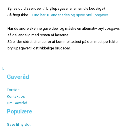
Synes du disse ideer til bryllupsgaver er en smule kedelige?
Så frygt ikke –
Find her 10 anderledes og sjove bryllupsgaver
.
Har du andre skønne gaveideer og måske en alternativ bryllupsgave,
så del endelig med resten af læserne.
Så er der størst chance for at komme tættest på den mest perfekte
bryllupsgave til det lykkelige brudepar.
Gaveråd
Forside
Kontakt os
Om Gaveråd
Populære
Gave til nyfødt