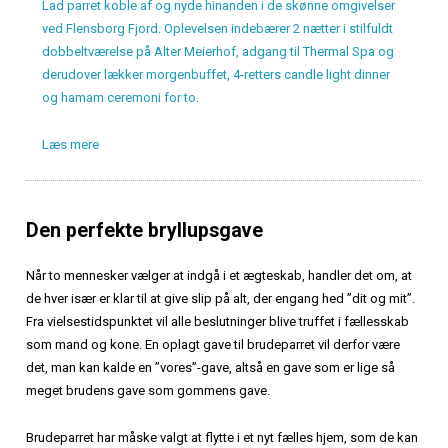
Lad parret koble af og nyde hinanden i de skønne omgivelser
ved Flensborg Fjord. Oplevelsen indebærer 2 nætter i stilfuldt
dobbeltværelse på Alter Meierhof, adgang til Thermal Spa og
derudover lækker morgenbuffet, 4-retters candle light dinner
og hamam ceremoni for to.
Læs mere
Den perfekte bryllupsgave
Når to mennesker vælger at indgå i et ægteskab, handler det om, at
de hver især er klar til at give slip på alt, der engang hed ”dit og mit”.
Fra vielsestidspunktet vil alle beslutninger blive truffet i fællesskab
som mand og kone. En oplagt gave til brudeparret vil derfor være
det, man kan kalde en ”vores”-gave, altså en gave som er lige så
meget brudens gave som gommens gave.
Brudeparret har måske valgt at flytte i et nyt fælles hjem, som de kan