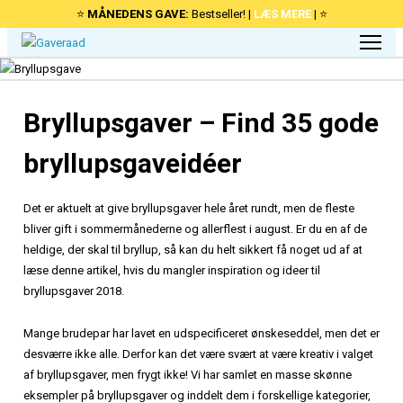
⭐
MÅNEDENS GAVE:
Bestseller! |
LÆS MERE
| ⭐
Bryllupsgaver – Find 35 gode
bryllupsgaveidéer
Det er aktuelt at give bryllupsgaver hele året rundt, men de fleste
bliver gift i sommermånederne og allerflest i august. Er du en af de
heldige, der skal til bryllup, så kan du helt sikkert få noget ud af at
læse denne artikel, hvis du mangler inspiration og ideer til
bryllupsgaver 2018.
Mange brudepar har lavet en udspecificeret ønskeseddel, men det er
desværre ikke alle. Derfor kan det være svært at være kreativ i valget
af bryllupsgaver, men frygt ikke! Vi har samlet en masse skønne
eksempler på bryllupsgaver og inddelt dem i forskellige kategorier,