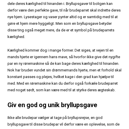
dele deres kærlighed til hinanden i. Bryllupsgaver til boligen kan
derfor være den perfekte gave, til når brudeparret skal indrette deres
nye hjem. Lysestager og vaser pynter altid og er samtidig med til at
gøre et hjem mere hyggeligt. Men som en bryllupsgave betyder
disse ting også meget mere, da de er et symbol på brudeparrets
kærlighed.
Kærlighed kommer dog i mange former. Det siges, at vejen til en
mands hjerte er igennem hans mave, så hvorfor ikke give det nygifte
par en ny røremaskine så de kan bage deres kærlighed til hinanden.
Nok har bruden vundet sin drømmemands hjerte, men et forhold skal
konstant passes og plejes, hvilket kage i den grad kan hjælpe til
med. Med en røremaskine kan du derfor også forkæle brudeparret
med noget sødt, som kan være med til at styrke deres ægteskab.
Giv en god og unik bryllupsgave
Ikke alle brudepar vælger at tage på bryllupsrejse, en god
bryllupsgave til disse brudepar vil derfor være en oplevelse, som de