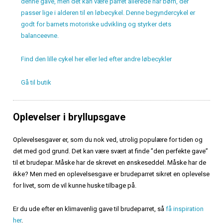
denne gave, men det kan være parret allerede har børn, der
passer lige i alderen til en løbecykel. Denne begyndercykel er
godt for barnets motoriske udvikling og styrker dets
balanceevne.
Find den lille cykel her eller led efter andre løbecykler
Gå til butik
Oplevelser i bryllupsgave
Oplevelsesgaver er, som du nok ved, utrolig populære for tiden og
det med god grund. Det kan være svært at finde ”den perfekte gave”
til et brudepar. Måske har de skrevet en ønskeseddel. Måske har de
ikke? Men med en oplevelsesgave er brudeparret sikret en oplevelse
for livet, som de vil kunne huske tilbage på.
Er du ude efter en klimavenlig gave til brudeparret, så
få inspiration
her
.